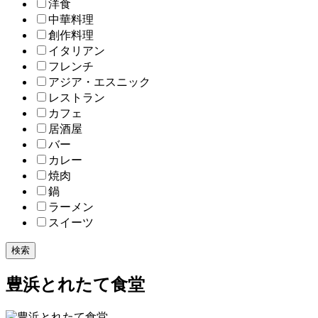
洋食
中華料理
創作料理
イタリアン
フレンチ
アジア・エスニック
レストラン
カフェ
居酒屋
バー
カレー
焼肉
鍋
ラーメン
スイーツ
検索
豊浜とれたて食堂