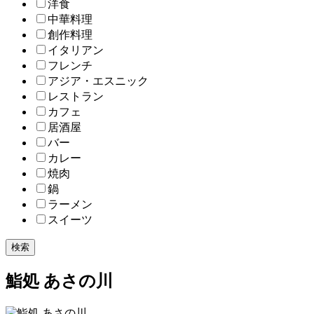
洋食
中華料理
創作料理
イタリアン
フレンチ
アジア・エスニック
レストラン
カフェ
居酒屋
バー
カレー
焼肉
鍋
ラーメン
スイーツ
検索
鮨処 あさの川