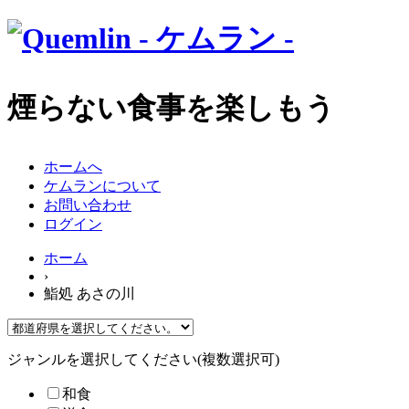
煙らない食事を楽しもう
ホームへ
ケムランについて
お問い合わせ
ログイン
ホーム
›
鮨処 あさの川
ジャンルを選択してください(複数選択可)
和食