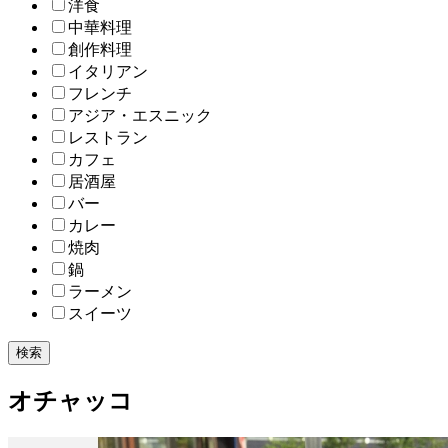
洋食
中華料理
創作料理
イタリアン
フレンチ
アジア・エスニック
レストラン
カフェ
居酒屋
バー
カレー
焼肉
鍋
ラーメン
スイーツ
検索
オチャッコ