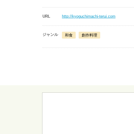
URL
http://kyoguchimachi-terui.com
ジャンル
和食
創作料理