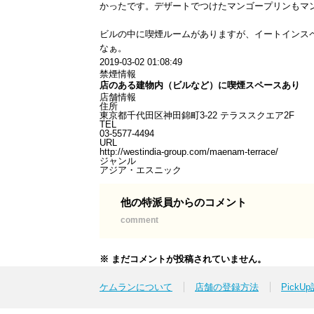
かったです。デザートでつけたマンゴープリンもマ
ビルの中に喫煙ルームがありますが、イートインス
なぁ。
2019-03-02 01:08:49
禁煙情報
店のある建物内（ビルなど）に喫煙スペースあり
店舗情報
住所
東京都千代田区神田錦町3-22 テラススクエア2F
TEL
03-5577-4494
URL
http://westindia-group.com/maenam-terrace/
ジャンル
アジア・エスニック
他の特派員からのコメント
comment
※ まだコメントが投稿されていません。
ケムランについて
店舗の登録方法
PickU