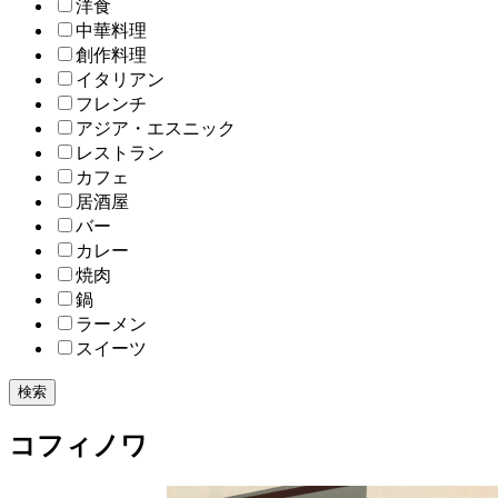
洋食
中華料理
創作料理
イタリアン
フレンチ
アジア・エスニック
レストラン
カフェ
居酒屋
バー
カレー
焼肉
鍋
ラーメン
スイーツ
検索
コフィノワ