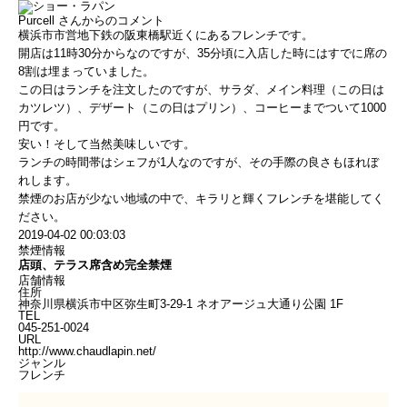
Purcell
さんからのコメント
横浜市市営地下鉄の阪東橋駅近くにあるフレンチです。
開店は11時30分からなのですが、35分頃に入店した時にはすでに席の
8割は埋まっていました。
この日はランチを注文したのですが、サラダ、メイン料理（この日は
カツレツ）、デザート（この日はプリン）、コーヒーまでついて1000
円です。
安い！そして当然美味しいです。
ランチの時間帯はシェフが1人なのですが、その手際の良さもほれぼ
れします。
禁煙のお店が少ない地域の中で、キラリと輝くフレンチを堪能してく
ださい。
2019-04-02 00:03:03
禁煙情報
店頭、テラス席含め完全禁煙
店舗情報
住所
神奈川県横浜市中区弥生町3-29-1 ネオアージュ大通り公園 1F
TEL
045-251-0024
URL
http://www.chaudlapin.net/
ジャンル
フレンチ