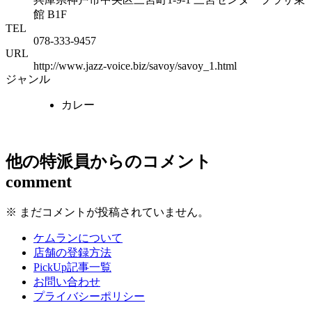
館 B1F
TEL
078-333-9457
URL
http://www.jazz-voice.biz/savoy/savoy_1.html
ジャンル
カレー
サヴォイ
他の特派員からのコメント
外部サイトへ
comment
※ まだコメントが投稿されていません。
ケムランについて
店舗の登録方法
PickUp記事一覧
お問い合わせ
プライバシーポリシー