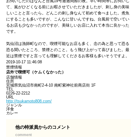
お伺いしたのはなんと台風19号通過間際の夜。早い時間帯にお伺いし
て、嵐がひどくなる前にお暇させていただきましたが、刺し身の美味
しいことと言ったら。どんこの刺し身なんて初めて食べました。煮魚
にすることも多いですが、こんなに甘いんですね。台風前で空いてい
るお店も少なかったのですが、美味しいお店に入れて本当に良かった
です。
気仙沼は漁師町なので、喫煙可能なお店も多く、念の為と思って恐る
恐る聞いたところ、禁煙とのこと。もう飛び上がって喜びました。最
近は禁煙ですと言っても理解してくださるお客様も多いそうですよ。
2019-10-17 11:46:08
禁煙情報
店外で喫煙可（ケムくなかった）
店舗情報
住所
宮城県気仙沼市南町2-4-10 南町紫神社前商店街 1F
TEL
0226-22-2212
URL
http://tsukamoto808.com/
ジャンル
洋食
カレー
塚本八百屋
他の特派員からのコメント
外部サイトへ
comment