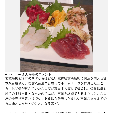
ikura_chan
さんからのコメント
宮城県気仙沼市の内湾からほど近い紫神社前商店街にお店を構える塚
本八百屋さん。なぜ八百屋？と思ってホームページを拝見したとこ
ろ、お父様が営んでいた八百屋が東日本大震災で被災し、仮設店舗を
経ての本設再建となったのでふが、事業を継続できるようにと、八百
屋の小売り事業だけでなく飲食店も併設した新しい事業スタイルでの
再出発となったとのこと。なるほど。