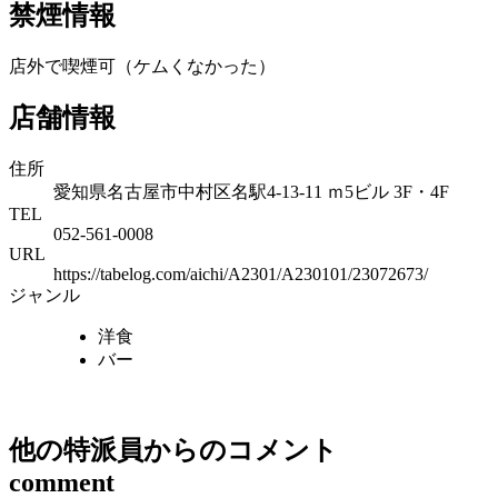
禁煙情報
店外で喫煙可（ケムくなかった）
店舗情報
住所
愛知県名古屋市中村区名駅4-13-11 ｍ5ビル 3F・4F
TEL
052-561-0008
URL
https://tabelog.com/aichi/A2301/A230101/23072673/
ジャンル
洋食
バー
Bishokuバル マル本店
他の特派員からのコメント
外部サイトへ
comment