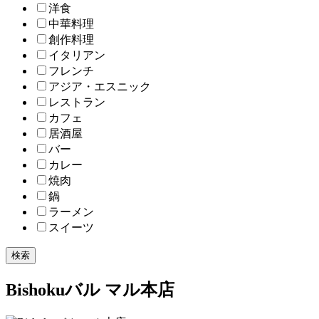
洋食
中華料理
創作料理
イタリアン
フレンチ
アジア・エスニック
レストラン
カフェ
居酒屋
バー
カレー
焼肉
鍋
ラーメン
スイーツ
検索
Bishokuバル マル本店