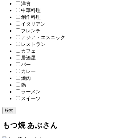
洋食
中華料理
創作料理
イタリアン
フレンチ
アジア・エスニック
レストラン
カフェ
居酒屋
バー
カレー
焼肉
鍋
ラーメン
スイーツ
検索
もつ焼 あぶさん